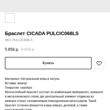
Браслет CICADA PULCIC068LS
SKU:
PULCIC068LS
5 856
р.
6 890
р.
Купить
Материал: Натуральная кожа и латунь
Вставки: жемчуг
Покрытие: серебро
Многослойный браслет состоит из комбинации жемчужного, кожаного
и металлического слоев, где центральный элемент подвеска из
жемчуга станет незаменимым повседневным аксессуаром. Такой
браслет отлично впишется в ваш кэжуал, деловой, а также
классический стиль.