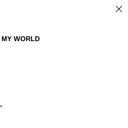
a MY WORLD
м.