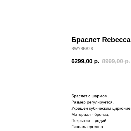
Браслет Rebecc
BWYBBB28
6299,00
р.
8999,00
р.
Купить
Браслет с шармом.
Размер регулируется.
Украшен кубическим цирконие
Материал - бронза,
Покрытие – родий.
Гипоаллергенно.