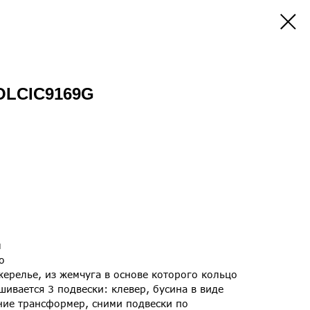
OLCIC9169G
л
о
ерелье, из жемчуга в основе которого кольцо
шивается 3 подвески: клевер, бусина в виде
ние трансформер, сними подвески по