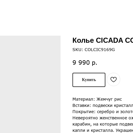
Колье CICADA C
SKU:
COLCIC9169G
р.
9 990
Купить
Материал: Жемчуг рис
Вставки: подвески кристал
Покрытие: серебро и золот
Невероятно женственное ож
карабин, на которые подве
капли и кристалла. Украше