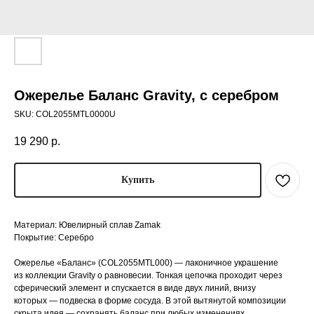
Ожерелье Баланс Gravity, с серебром
SKU:
COL2055MTL0000U
19 290
р.
Купить
Материал: Ювелирный сплав Zamak
Покрытие: Серебро
Ожерелье «Баланс» (COL2055MTL000) — лаконичное украшение
из коллекции Gravity о равновесии. Тонкая цепочка проходит через
сферический элемент и спускается в виде двух линий, внизу
которых — подвеска в форме сосуда. В этой вытянутой композиции
скрыта идея — сохранять баланс при любых изменениях.