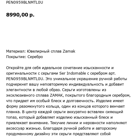
PEN0959BLNMTL0U
р.
8990,00
Купить
Материал: Ювелирный сплав Zamak
Покрытие: Серебро
Откройте для себя идеальное сочетание изысканности и
оригинальности с серьгами Ser Indomable с серебром арт.
PEN0959BLNMTL0U. Это уникальное украшение ручной работы
подчеркнет вашу неповторимую индивидуальность и добавит
элегантности в любой образ. Серьги изготовлены из
эксклюзивного сплава ZAMAK, покрытого благородным серебром,
что придает им особый блеск и долговечность. Изделие имеет
форму разомкнутого кольца, один из концов которого венчает
планка. В центр каждой серьги аккуратно вставлен сияющий
топаз, который добавляет изделию изысканный блеск и
привлекает внимание. Текучие линии и неровности наполняют
аксессуар жизнью. Благодаря ручной работе и авторскому
продуманному дизайну эти серьги представляют собой