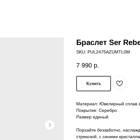
Браслет Ser Rebe
SKU:
PUL2475AZUMTL0M
7 990
р.
Купить
Материал: Ювелирный сплав z
Покрытие: Серебро .
Размер единый
Порхайте беззаботно, наслаж
стрекозой, с синими кристалл