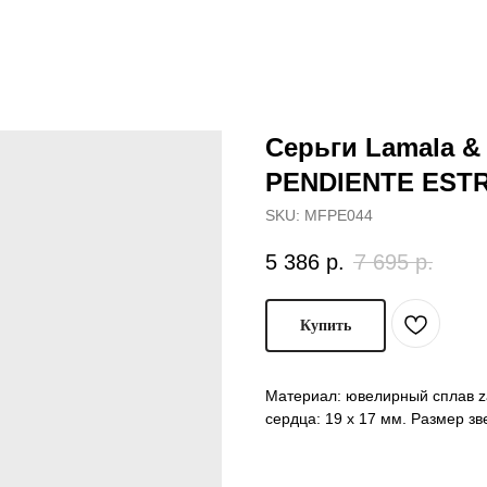
Серьги Lamala &
PENDIENTE EST
SKU:
MFPE044
5 386
р.
7 695
р.
Купить
Материал: ювелирный сплав za
сердца: 19 х 17 мм. Размер зв